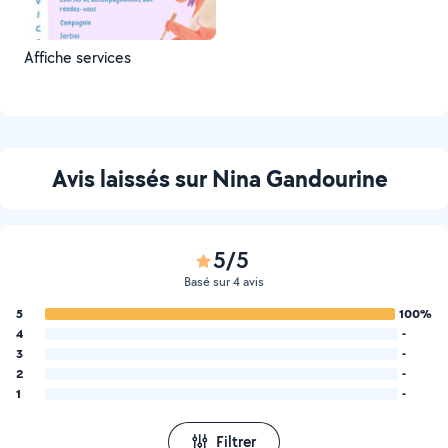
Affiche services
Avis laissés sur Nina Gandourine
5/5
Basé sur 4 avis
5
100%
4
-
3
-
2
-
1
-
Filtrer