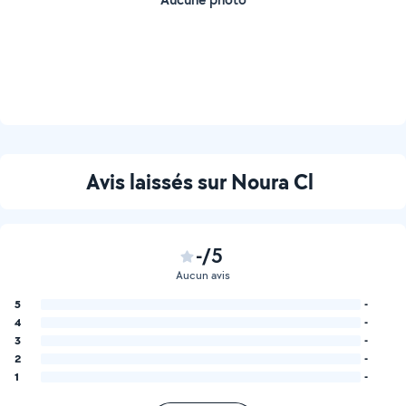
Avis laissés sur Noura Cl
-/5
Aucun avis
5
-
4
-
3
-
2
-
1
-