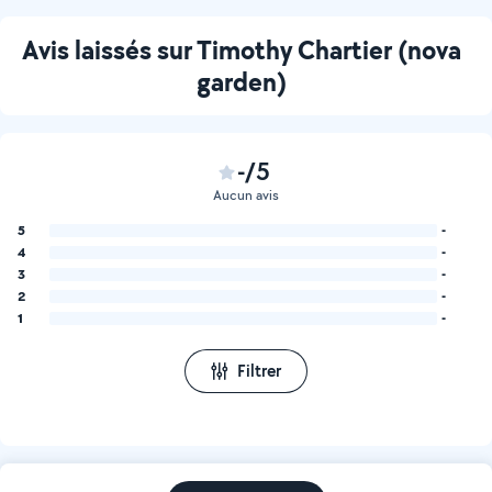
Avis laissés sur Timothy Chartier (nova
garden)
-/5
Aucun avis
5
-
4
-
3
-
2
-
1
-
Filtrer