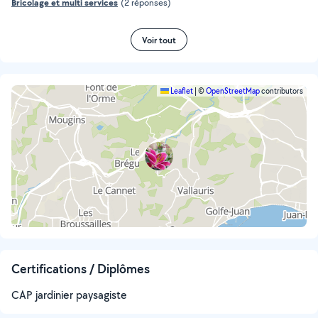
Bricolage et multi services
(2 réponses)
Voir tout
Leaflet
|
©
OpenStreetMap
contributors
Certifications / Diplômes
CAP jardinier paysagiste