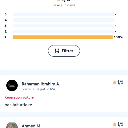
Basé sur 2 avis
5
-
4
-
3
-
2
-
1
100%
Filtrer
1/5
Rahaman Ibrahim A.
posté le 07 juil. 2024
Réparation voiture
pas fait affaire
1/5
Ahmed M.