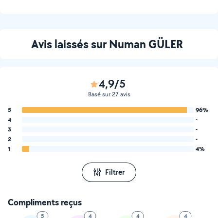
Avis laissés sur Numan GÜLER
4,9/5
Basé sur 27 avis
5
96%
4
-
3
-
2
-
1
4%
Filtrer
Compliments reçus
5
4
4
4