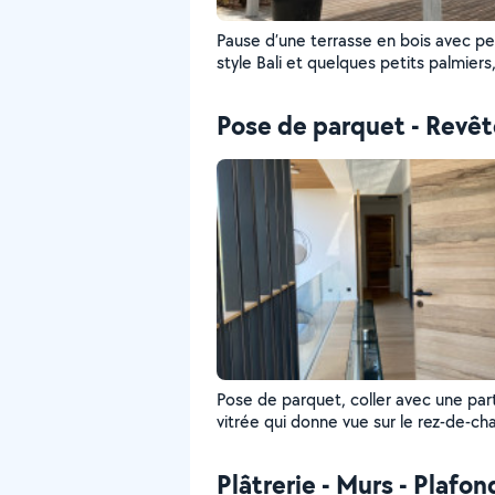
Pause d’une terrasse en bois avec pe
style Bali et quelques petits palmiers
magnifique n’est-ce pas ?
Pose de parquet - Revê
Pose de parquet, coller avec une par
vitrée qui donne vue sur le rez-de-c
de cette maison. Porte avec cadre e
massif, garde, corps en verre et des 
Plâtrerie - Murs - Plafon
métalliques, plafond de l’escalier lamb