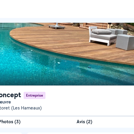
oncept
Entreprise
œuvre
ctoret (Les Hameaux)
Photos
(
3
)
Avis (2)