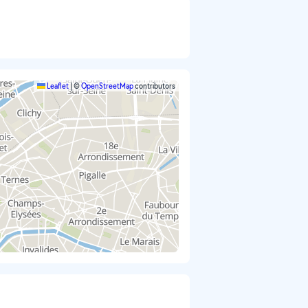
Leaflet
|
©
OpenStreetMap
contributors