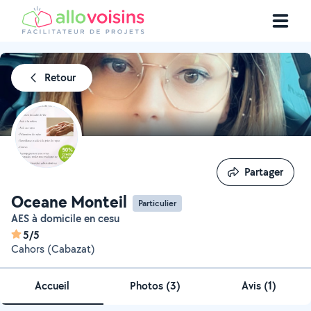
Retour
Partager
Partager
Oceane Monteil
Particulier
AES à domicile en cesu
5/5
Cahors (Cabazat)
Accueil
Photos
(
3
)
Avis (1)