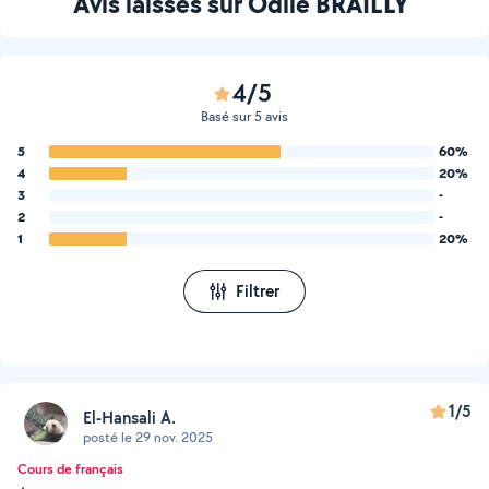
Avis laissés sur Odile BRAILLY
4/5
Basé sur 5 avis
5
60%
4
20%
3
-
2
-
1
20%
Filtrer
1/5
El-Hansali A.
posté le 29 nov. 2025
Cours de français