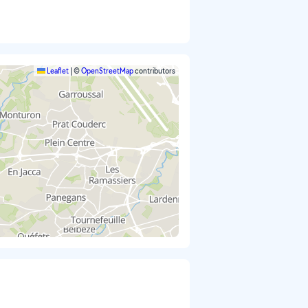
Leaflet
|
©
OpenStreetMap
contributors