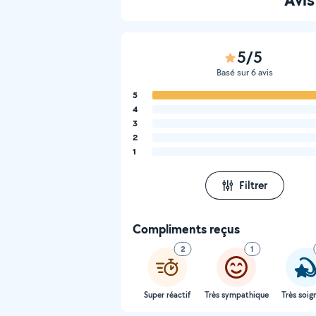
5/5
Basé sur 6 avis
5
4
3
2
1
Filtrer
Compliments reçus
2
1
Super réactif
Très sympathique
Très soig