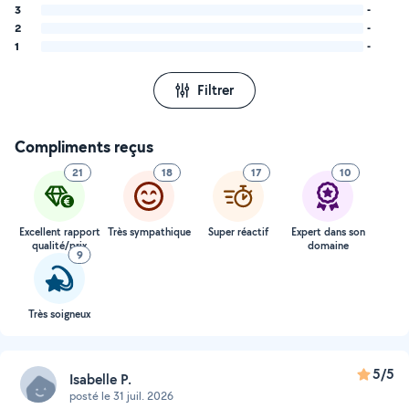
3
-
2
-
1
-
Filtrer
Compliments reçus
21
18
17
10
Excellent rapport
Très sympathique
Super réactif
Expert dans son
qualité/prix
domaine
9
Très soigneux
5/5
Isabelle P.
posté le 31 juil. 2026