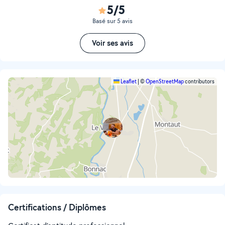
5/5
Basé sur 5 avis
Voir ses avis
Leaflet
|
©
OpenStreetMap
contributors
Certifications / Diplômes