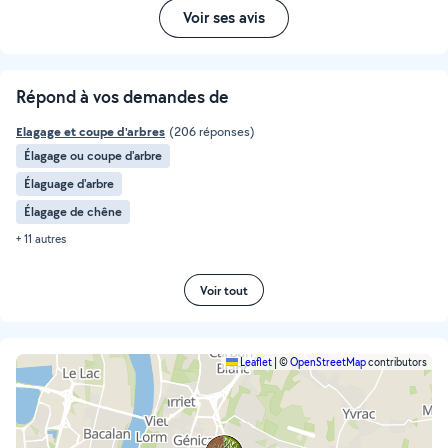
Voir ses avis
Répond à vos demandes de
Elagage et coupe d'arbres
(206 réponses)
Élagage ou coupe d'arbre
Élaguage d'arbre
Élagage de chêne
+ 11 autres
Voir tout
Leaflet
|
©
OpenStreetMap
contributors