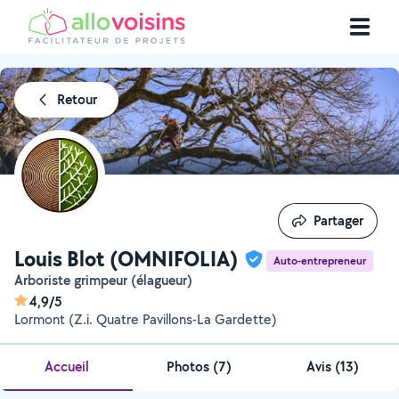
Retour
Partager
Partager
Louis Blot (OMNIFOLIA)
Auto-entrepreneur
Arboriste grimpeur (élagueur)
4,9/5
Lormont (Z.i. Quatre Pavillons-La Gardette)
Accueil
Photos
(
7
)
Avis (13)