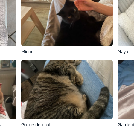
Minou
Naya
la
Garde de chat
Garde d