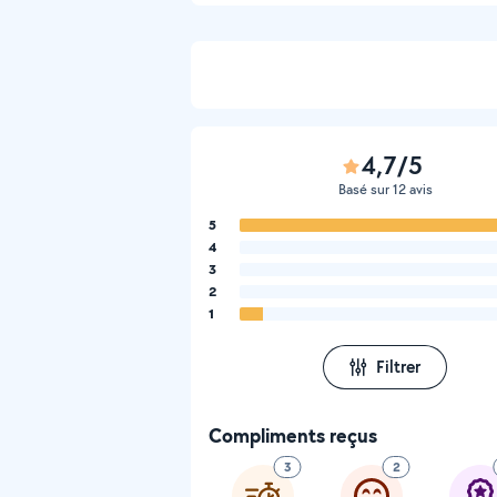
4,7/5
Basé sur 12 avis
5
4
3
2
1
Filtrer
Compliments reçus
3
2