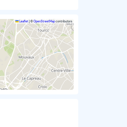
Leaflet
|
©
OpenStreetMap
contributors