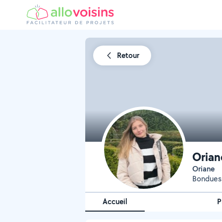
Retour
Orian
Oriane
Bondues 
Accueil
P