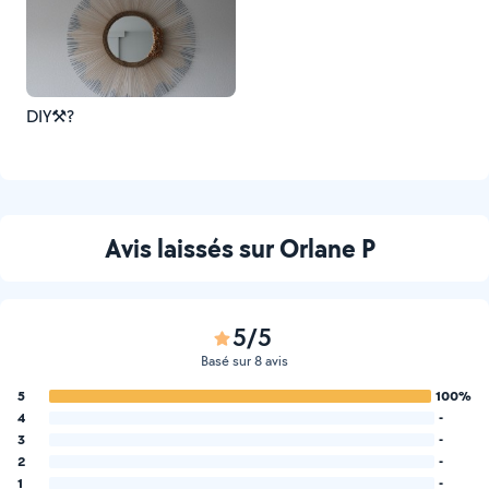
DIY⚒?
Avis laissés sur Orlane P
5/5
Basé sur 8 avis
5
100%
4
-
3
-
2
-
1
-