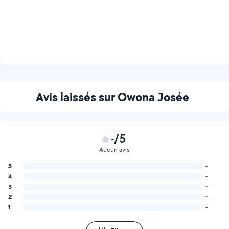
Avis laissés sur Owona Josée
-/5
Aucun avis
5
-
4
-
3
-
2
-
1
-