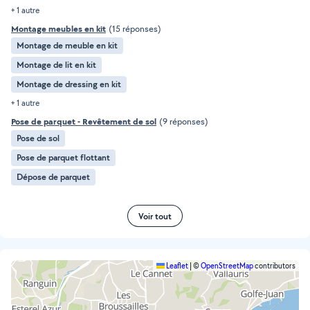
+ 1 autre
Montage meubles en kit
(15 réponses)
Montage de meuble en kit
Montage de lit en kit
Montage de dressing en kit
+ 1 autre
Pose de parquet - Revêtement de sol
(9 réponses)
Pose de sol
Pose de parquet flottant
Dépose de parquet
Voir tout
Leaflet
|
©
OpenStreetMap
contributors