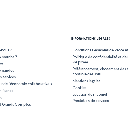
N
INFORMATIONS LÉGALES
-nous ?
Conditions Générales de Vente et 
 marche ?
Politique de confidentialité et de
vie privée
ro
Référencement, classement des 
demandes
contrôle des avis
 services
Mentions légales
tur de l'économie collaborative »
Cookies
en France
Location de matériel
se
Prestation de services
 et Grands Comptes
t