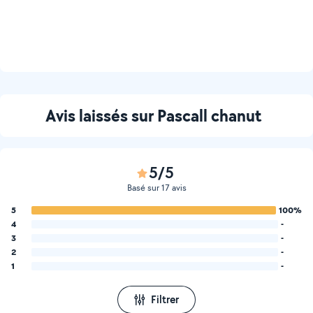
Avis laissés sur Pascall chanut
5/5
Basé sur 17 avis
5
100%
4
-
3
-
2
-
1
-
Filtrer