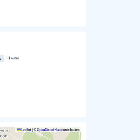
o
+ 1 autre
Leaflet
|
©
OpenStreetMap
contributors