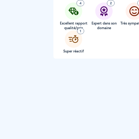
4
2
Excellent rapport
Expert dans son
Très sympa
qualité/prix
domaine
1
Super réactif