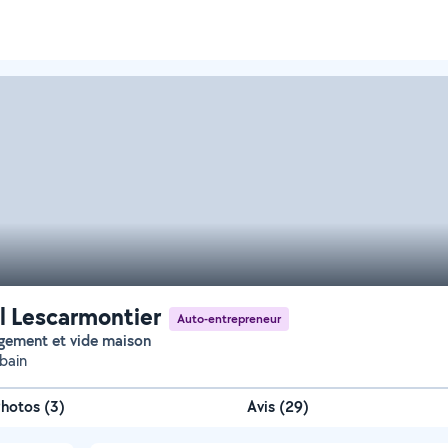
l Lescarmontier
Auto-entrepreneur
gement et vide maison
bain
Photos
(
3
)
Avis (29)