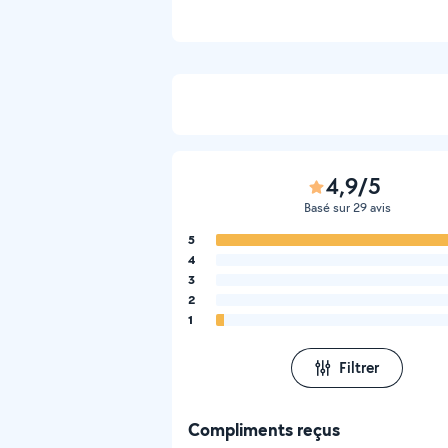
4,9/5
Basé sur 29 avis
5
4
3
2
1
Filtrer
Compliments reçus