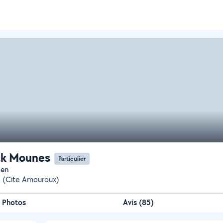
ck Mounes
Particulier
ien
 (Cite Amouroux)
Photos
Avis (85)