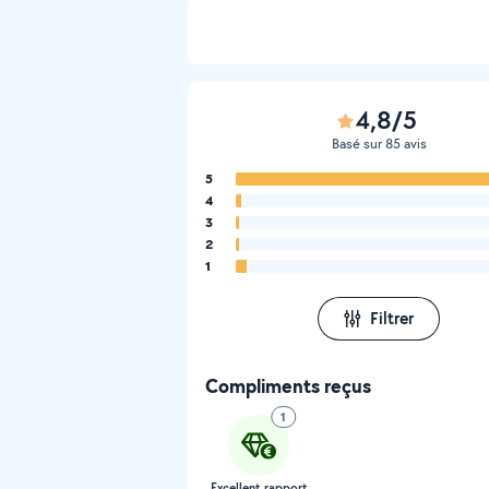
4,8/5
Basé sur 85 avis
5
4
3
2
1
Filtrer
Compliments reçus
1
Excellent rapport