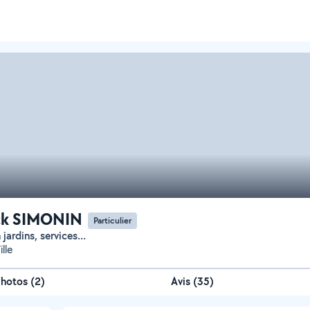
ck SIMONIN
Particulier
n jardins, services...
ille
Photos
(
2
)
Avis (35)