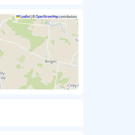
Leaflet
|
©
OpenStreetMap
contributors