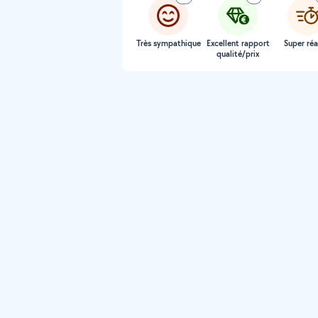
Très sympathique
Excellent rapport
Super réa
qualité/prix