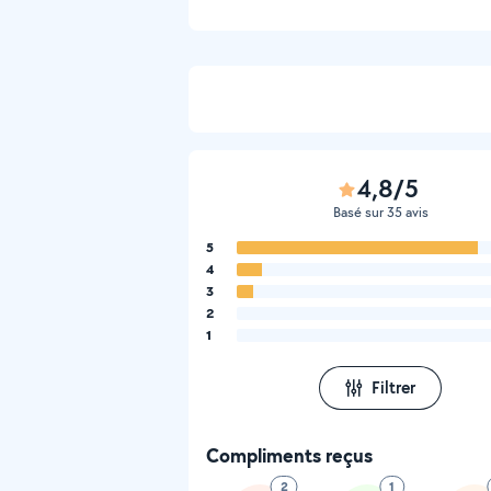
4,8/5
Basé sur 35 avis
5
4
3
2
1
Filtrer
Compliments reçus
2
1