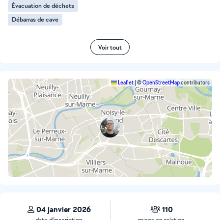
Évacuation de déchets
Débarras de cave
Voir tout
Leaflet
|
©
OpenStreetMap
contributors
04 janvier 2026
110
date d’inscription
mises en relation