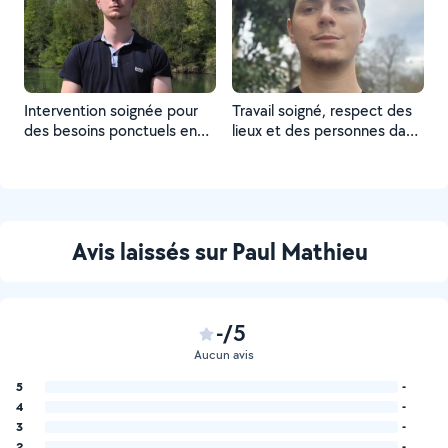
Intervention soignée pour
Travail soigné, respect des
des besoins ponctuels en
lieux et des personnes dans
manutention.
le calme et la bonne
humeur, pour des besoins
ponctuels.
Avis laissés sur Paul Mathieu
-/5
Aucun avis
5
-
4
-
3
-
2
-