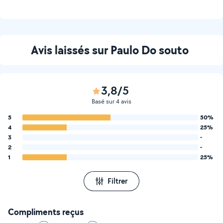
Avis laissés sur Paulo Do souto
3,8/5
Basé sur 4 avis
5
50%
4
25%
3
-
2
-
1
25%
Filtrer
Compliments reçus