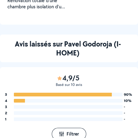
Rénovation totale d’une
chambre plus isolation d’une
murs extérieure
Avis laissés sur Pavel Godoroja (I-
HOME)
4,9/5
Basé sur 10 avis
5
90%
4
10%
3
-
2
-
1
-
Filtrer