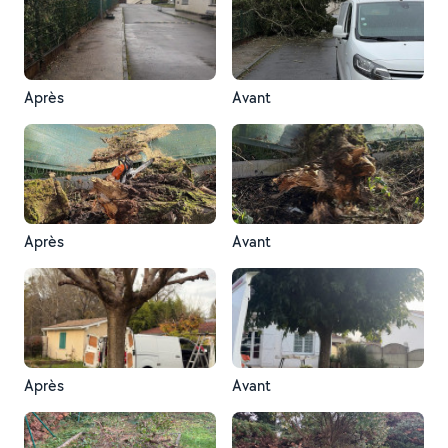
Après
Avant
Après
Avant
Après
Avant