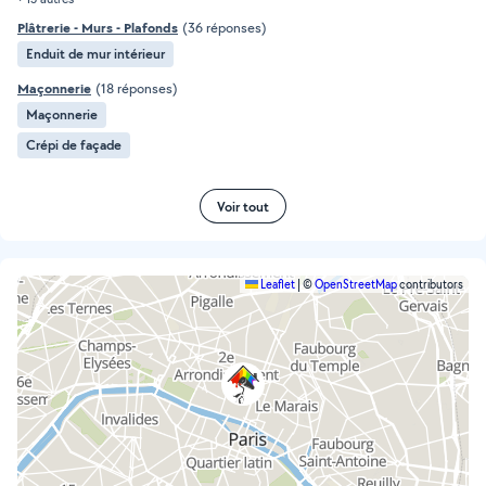
Plâtrerie - Murs - Plafonds
(36 réponses)
Enduit de mur intérieur
Maçonnerie
(18 réponses)
Maçonnerie
Crépi de façade
Voir tout
Leaflet
|
©
OpenStreetMap
contributors