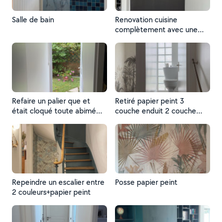
Salle de bain
Renovation cuisine
complètement avec une
belle finition Blans entre mur
Noir.
Refaire un palier que et
Retiré papier peint 3
était cloqué toute abimé
couche enduit 2 couche
enduit peinture à faire.
peinture à faire.
Repeindre un escalier entre
Posse papier peint
2 couleurs+papier peint