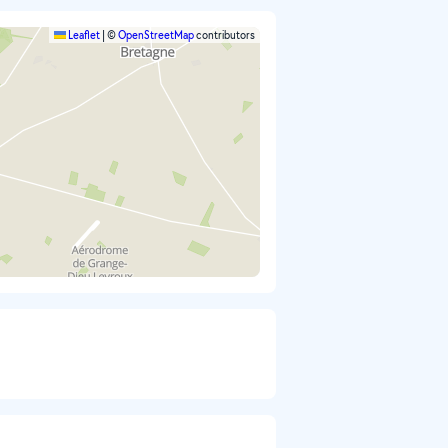
Leaflet
|
©
OpenStreetMap
contributors