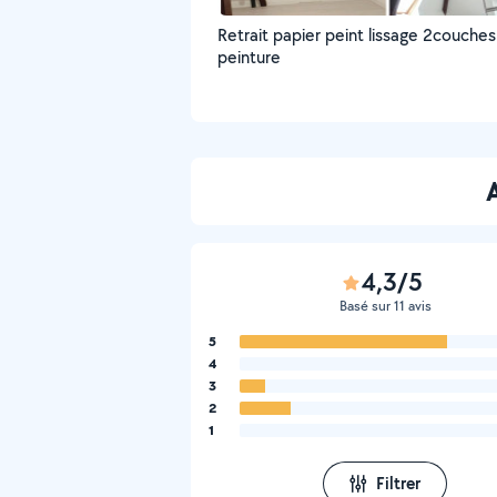
Retrait papier peint lissage 2couche
peinture
4,3/5
Basé sur 11 avis
5
4
3
2
1
Filtrer