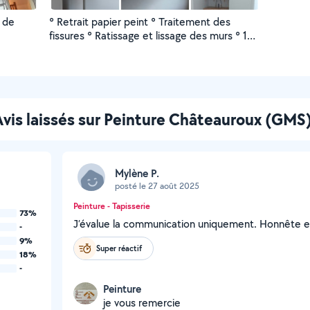
s de
° Retrait papier peint ° Traitement des
fissures ° Ratissage et lissage des murs ° 1
sous couche et 2 couches de peinture
Avis laissés sur Peinture Châteauroux (GMS
Mylène P.
posté le 27 août 2025
Peinture - Tapisserie
73%
J’évalue la communication uniquement. Honnête e
-
9%
Super réactif
18%
-
Peinture
je vous remercie