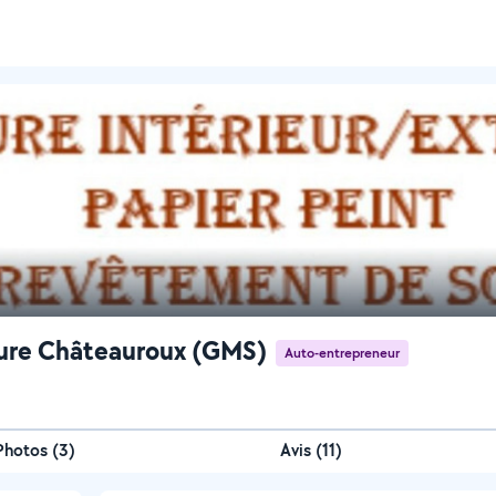
ure Châteauroux (GMS)
Auto-entrepreneur
Photos
(
3
)
Avis (11)