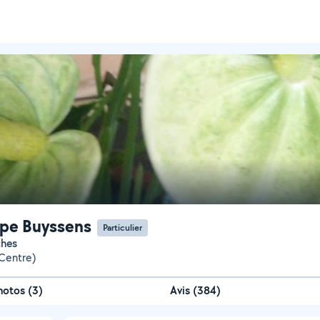
ppe Buyssens
Particulier
âches
Centre)
hotos
(
3
)
Avis (384)