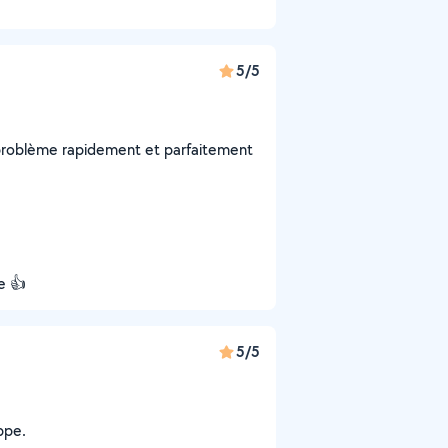
5/5
mon problème rapidement et parfaitement
e 👍
5/5
ppe.