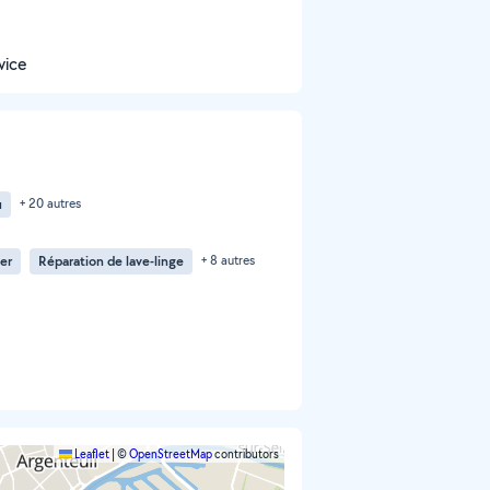
vice
u
+ 20 autres
er
Réparation de lave-linge
+ 8 autres
Leaflet
|
©
OpenStreetMap
contributors