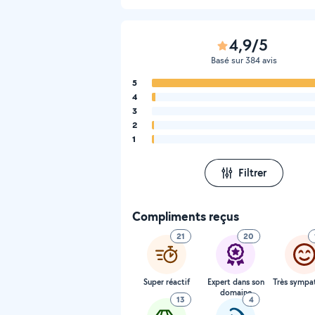
4,9/5
Basé sur 384 avis
5
4
3
2
1
Filtrer
Compliments reçus
21
20
Super réactif
Expert dans son
Très sympa
domaine
13
4