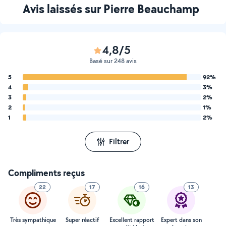
Avis laissés sur Pierre Beauchamp
4,8/5
Basé sur 248 avis
5
92%
4
3%
3
2%
2
1%
1
2%
Filtrer
Compliments reçus
22
17
16
13
Très sympathique
Super réactif
Excellent rapport
Expert dans son