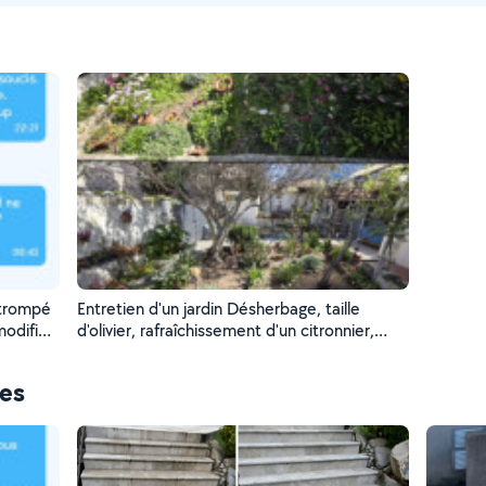
 trompé
Entretien d'un jardin Désherbage, taille
odifier
d'olivier, rafraîchissement d'un citronnier,
tronçonnage d'un agrume.
ces