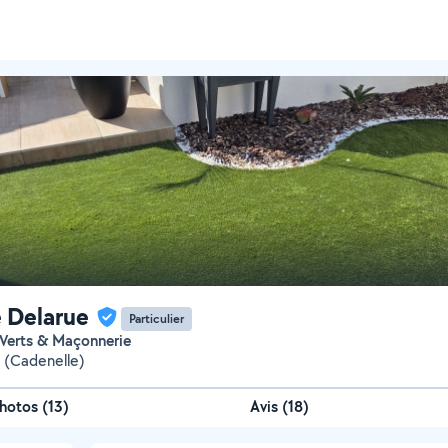
e Delarue
Particulier
 Verts & Maçonnerie
e (Cadenelle)
hotos
(
13
)
Avis (18)