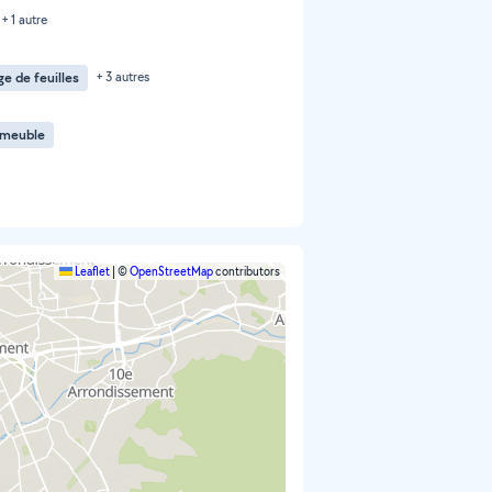
+ 1 autre
e de feuilles
+ 3 autres
 meuble
Leaflet
|
©
OpenStreetMap
contributors