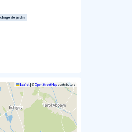
chage de jardin
Leaflet
|
©
OpenStreetMap
contributors