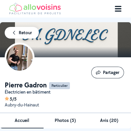
Retour
Partager
Partager
Pierre Gadron
Particulier
électricien en bâtiment
5/5
Aubry-du-Hainaut
Accueil
Photos
(
5
)
Avis (20)