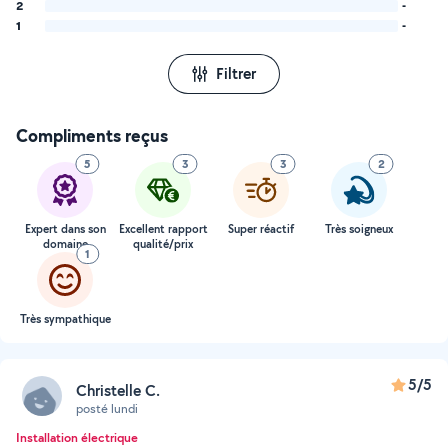
2
-
1
-
Filtrer
Compliments reçus
5
3
3
2
Expert dans son
Excellent rapport
Super réactif
Très soigneux
domaine
qualité/prix
1
Très sympathique
5/5
Christelle C.
posté lundi
Installation électrique