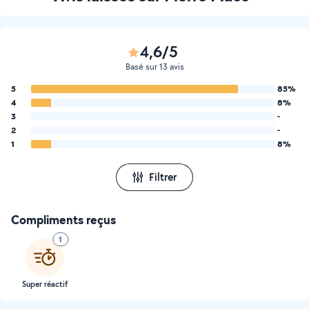
4,6/5
Basé sur 13 avis
5
85%
4
8%
3
-
2
-
1
8%
Filtrer
Compliments reçus
1
Super réactif