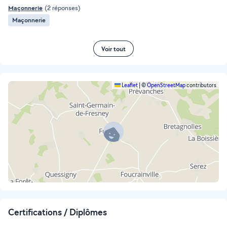
Maçonnerie
(2 réponses)
Maçonnerie
Voir tout
Leaflet
|
©
OpenStreetMap
contributors
Certifications / Diplômes