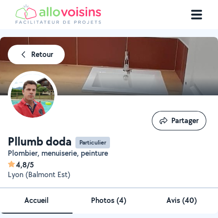
Retour
Partager
Partager
Pllumb doda
Particulier
Plombier, menuiserie, peinture
4,8/5
Lyon (Balmont Est)
Accueil
Photos
(
4
)
Avis (40)