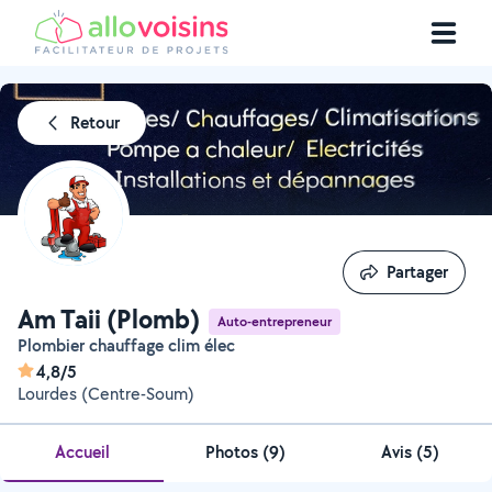
Retour
Partager
Partager
Am Taii (Plomb)
Auto-entrepreneur
Plombier chauffage clim élec
4,8/5
Lourdes (Centre-Soum)
Accueil
Photos
(
9
)
Avis (5)