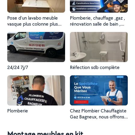
Pose d’un lavabo meuble
Plomberie, chauffage ,gaz ,
vasque plus colonne plus
rénovation salle de bain ,
miroir
pause cuisine Équipée
24/24 7j/7
Réfection sdb complète
Plomberie
Chez Plombier Chauffagiste
Gaz Bagneux, nous offrons
des services complets de
plomberie, chauffage et
Montage meubles en kit
installations de gaz à