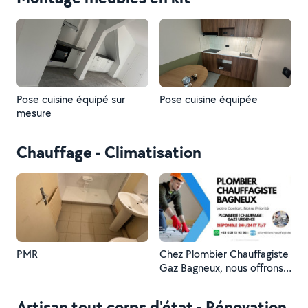
Bagneux et ses environs.
Nous assurons des
interventions d'urgence
24h/24 et 7j/7 pour garantir
votre confort et votre
sécurité.
Pose cuisine équipé sur
Pose cuisine équipée
mesure
Chauffage - Climatisation
PMR
Chez Plombier Chauffagiste
Gaz Bagneux, nous offrons
des services complets de
plomberie, chauffage et
Artisan tout corps d'état - Rénovation