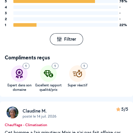
5
78%
4
-
3
-
2
-
1
22%
Filtrer
Compliments reçus
1
1
1
Expert dans son
Excellent rapport
Super réactif
domaine
qualité/prix
5/5
Claudine M.
posté le 14 juil. 2026
Chauffage - Climatisation
Cet homme a l'air minutieux Mais je n'ai pas fait affaire car