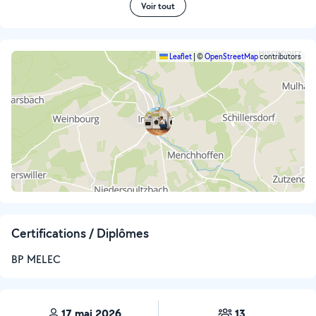
Voir tout
Leaflet
|
©
OpenStreetMap
contributors
Certifications / Diplômes
BP MELEC
17 mai 2026
13