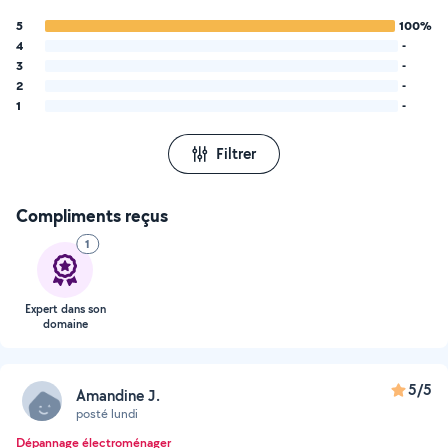
5
100%
4
-
3
-
2
-
1
-
Filtrer
Compliments reçus
1
Expert dans son
domaine
5/5
Amandine J.
posté lundi
Dépannage électroménager