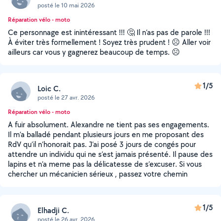
posté le 10 mai 2026
Réparation vélo - moto
Ce personnage est inintéressant !!! 🤔 Il n’as pas de parole !!!
À éviter très formellement ! Soyez très prudent ! ☹️ Aller voir
ailleurs car vous y gagnerez beaucoup de temps. ☹️
1/5
Loic C.
posté le 27 avr. 2026
Réparation vélo - moto
A fuir absolument. Alexandre ne tient pas ses engagements.
Il m’a balladé pendant plusieurs jours en me proposant des
RdV qu’il n’honorait pas. J’ai posé 3 jours de congés pour
attendre un individu qui ne s’est jamais présenté. Il pause des
lapins et n’a meme pas la délicatesse de s’excuser. Si vous
chercher un mécanicien sérieux , passez votre chemin
1/5
Elhadji C.
posté le 26 avr. 2026