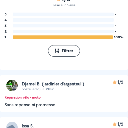
Basé sur 5 avis
5
-
4
-
3
-
2
-
1
100%
Filtrer
1/5
Djamel B. (jardinier d'argenteuil)
posté le 17 juil. 2026
Réparation vélo - moto
Sans repense ni promesse
1/5
Issa S.