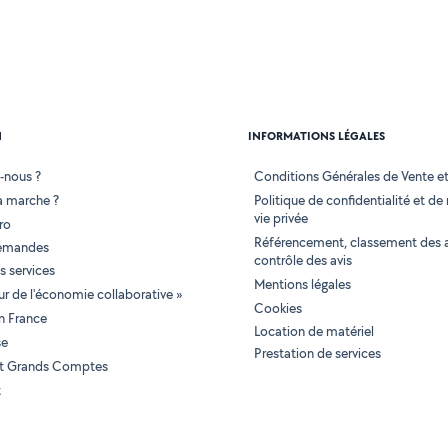
N
INFORMATIONS LÉGALES
-nous ?
Conditions Générales de Vente et 
 marche ?
Politique de confidentialité et de
vie privée
ro
Référencement, classement des 
demandes
contrôle des avis
 services
Mentions légales
tur de l'économie collaborative »
Cookies
en France
Location de matériel
se
Prestation de services
 et Grands Comptes
t