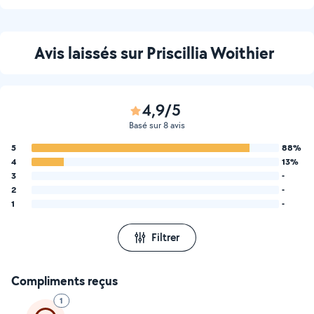
Avis laissés sur Priscillia Woithier
4,9/5
Basé sur 8 avis
5
88%
4
13%
3
-
2
-
1
-
Filtrer
Compliments reçus
1