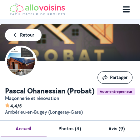
Retour
Partager
Partager
Pascal Ohanessian (Probat)
Auto-entrepreneur
Maçonnerie et rénovation
4,4/5
Ambérieu-en-Bugey (Longeray-Gare)
Accueil
Photos
(
3
)
Avis (9)