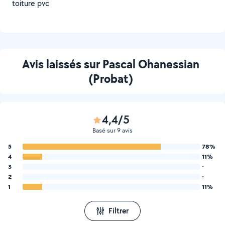
toiture pvc
Avis laissés sur Pascal Ohanessian
(Probat)
4,4/5
Basé sur 9 avis
5
78%
4
11%
3
-
2
-
1
11%
Filtrer