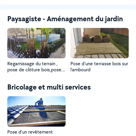
Paysagiste - Aménagement du jardin
Regarnissage du terrain ,
Pose d'une terrasse bois sur
pose de clôture bois,pose
l'ambourd
de Gallet et gravier ,pose
d'un pare vue bois
Bricolage et multi services
,installation de luminaire et
d'une plateforme bois pour
le jacuzzi
Pose d'un revêtement