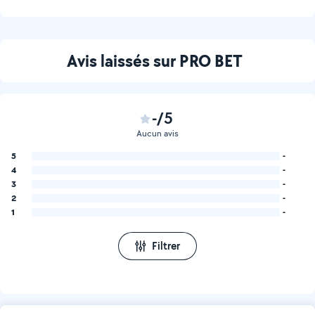
Avis laissés sur PRO BET
-/5
Aucun avis
5
-
4
-
3
-
2
-
1
-
Filtrer