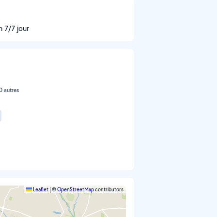
 7/7 jour
10 autres
Leaflet
|
©
OpenStreetMap
contributors