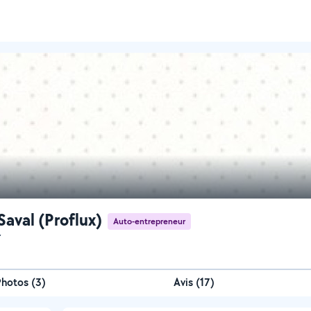
Saval (Proflux)
Auto-entrepreneur
r
Photos
(
3
)
Avis (17)