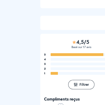
4,5/5
Basé sur 17 avis
5
4
3
2
1
Filtrer
Compliments reçus