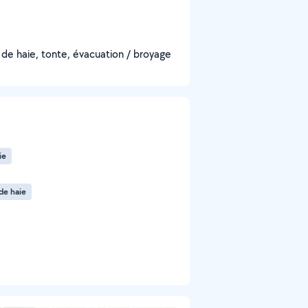
e de haie, tonte, évacuation / broyage
ie
de haie