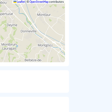
Leaflet
|
©
OpenStreetMap
contributors