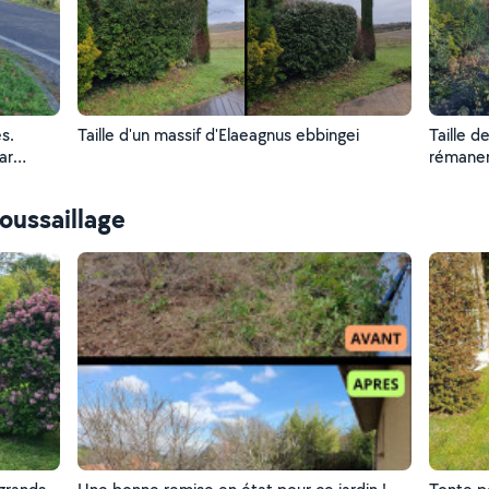
s.
Taille d'un massif d'Elaeagnus ebbingei
Taille d
ar
rémane
oussaillage