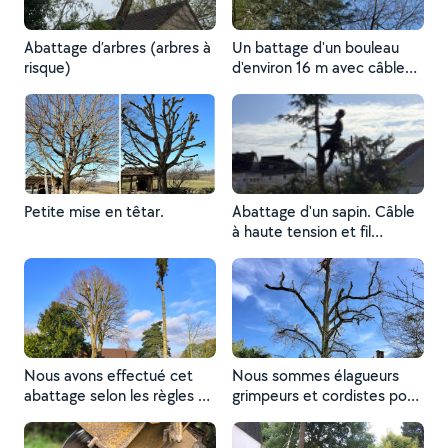
Abattage d’arbres (arbres à
Un battage d'un bouleau
risque)
d'environ 16 m avec câble
haute tension à proximité
(moins de 3 mètres).
Petite mise en têtar.
Abattage d'un sapin. Câble
à haute tension et fil
téléphonique à proximité.
Nous avons effectué cet
Nous sommes élagueurs
abattage selon les règles de
grimpeurs et cordistes pour
l'art.
les élagages les plus
compliqués.