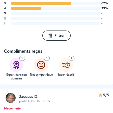
5
67%
4
33%
3
-
2
-
1
-
Filtrer
Compliments reçus
1
1
1
Expert dans son
Très sympathique
Super réactif
domaine
5/5
Jacques D.
posté le 05 déc. 2025
Maçonnerie