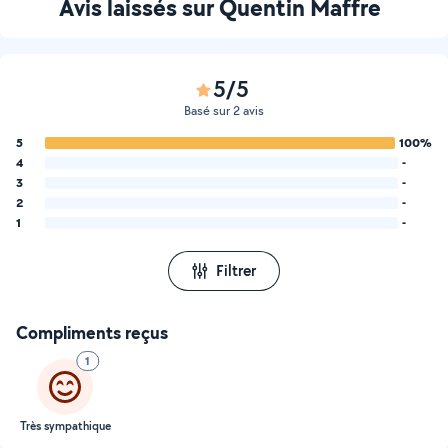
Avis laissés sur Quentin Maffre
5/5
Basé sur 2 avis
5
100%
4
-
3
-
2
-
1
-
Filtrer
Compliments reçus
1
Très sympathique