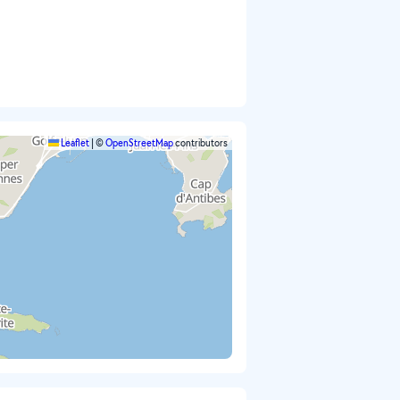
Leaflet
|
©
OpenStreetMap
contributors