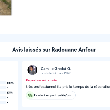
Avis laissés sur Radouane Anfour
Camille Gredat G.
posté le 23 mars 2026
Réparation vélo - moto
88%
très professionnel il a pris le temps de la réparati
-
13%
Excellent rapport qualité/prix
-
-