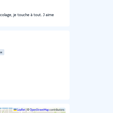
colage, je touche à tout. J aime
ux
Leaflet
|
©
OpenStreetMap
contributors