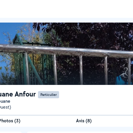
ane Anfour
Particulier
douane
Ouest)
Photos
(
3
)
Avis (8)